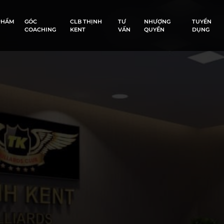
PHẨM
GÓC
CLB THỊNH
TƯ
NHƯỢNG
TUYỂN
COACHING
KENT
VẤN
QUYỀN
DỤNG