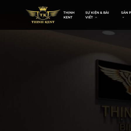
THỊNH
SỰ KIỆN & BÀI
SẢN 
KENT
VIẾT