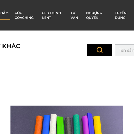
PHẨM
GÓC
CLB THỊNH
TƯ
NHƯỢNG
TUYỂN
COACHING
KENT
VẤN
QUYỀN
DỤNG
T KHÁC