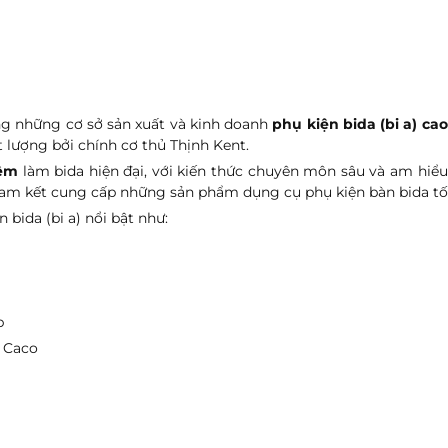
ng những cơ sở sản xuất và kinh doanh
phụ kiện bida (bi a) ca
lượng bởi chính cơ thủ Thịnh Kent.
iệm
làm bida hiện đại, với kiến thức chuyên môn sâu và am hiể
 cam kết cung cấp những sản phẩm dụng cụ phụ kiện bàn bida tố
bida (bi a) nổi bật như:
p
ơ Caco