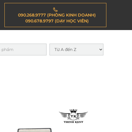
090.268.9777 (PHÒNG KINH DOANH)
090.678.9797 (DẠY HỌC VIÊN)