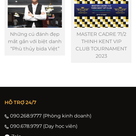
Những cú đánh đẹp
MASTER CADRE 71/2
mắt gắn với biệt danh
THINH KENT VIP
“Phù thủy bida Việt”
CLUB TOURNAMENT
2023
HỖ TRỢ 24/7
090.268.9777 (Phòng kinh doanh)
090.678.9797 (Dạy học viên)