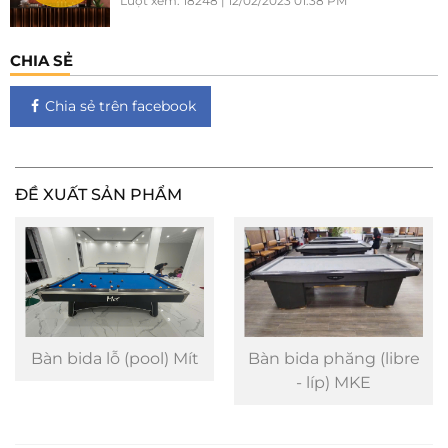
Lượt xem: 18248 | 12/02/2023 01:38 PM
CHIA SẺ
Chia sẻ trên facebook
ĐỀ XUẤT SẢN PHẨM
Bàn bida lỗ (pool) Mít
Bàn bida phăng (libre
- líp) MKE