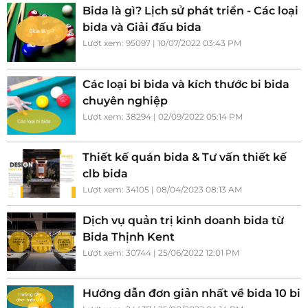
Bida là gì? Lịch sử phát triển - Các loại
bida và Giải đấu bida
Lượt xem: 95097 | 10/07/2022 03:43 PM
Các loại bi bida và kích thước bi bida
chuyên nghiệp
Lượt xem: 38294 | 02/09/2022 05:14 PM
Thiết kế quán bida & Tư vấn thiết kế
clb bida
Lượt xem: 34105 | 08/04/2023 08:13 AM
Dịch vụ quản trị kinh doanh bida từ
Bida Thịnh Kent
Lượt xem: 30744 | 25/06/2022 12:01 PM
Hướng dẫn đơn giản nhất về bida 10 bi