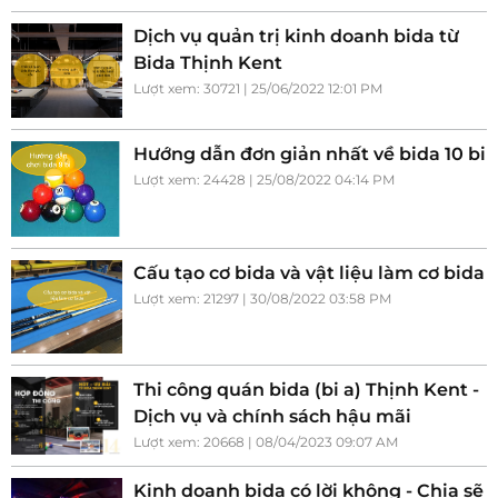
Dịch vụ quản trị kinh doanh bida từ
Bida Thịnh Kent
Lượt xem: 30721 | 25/06/2022 12:01 PM
Hướng dẫn đơn giản nhất về bida 10 bi
Lượt xem: 24428 | 25/08/2022 04:14 PM
Cấu tạo cơ bida và vật liệu làm cơ bida
Lượt xem: 21297 | 30/08/2022 03:58 PM
Thi công quán bida (bi a) Thịnh Kent -
Dịch vụ và chính sách hậu mãi
Lượt xem: 20668 | 08/04/2023 09:07 AM
Kinh doanh bida có lời không - Chia sẽ