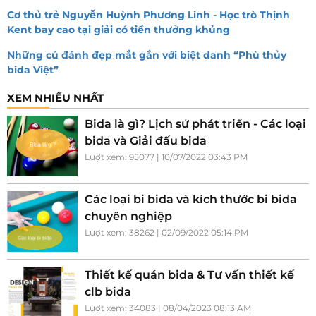
Cơ thủ trẻ Nguyễn Huỳnh Phương Linh - Học trò Thịnh
Kent bay cao tại giải có tiền thưởng khủng
Những cú đánh đẹp mắt gắn với biệt danh “Phù thủy
bida Việt”
XEM NHIỀU NHẤT
Bida là gì? Lịch sử phát triển - Các loại
bida và Giải đấu bida
Lượt xem: 95077 | 10/07/2022 03:43 PM
Các loại bi bida và kích thước bi bida
chuyên nghiệp
Lượt xem: 38262 | 02/09/2022 05:14 PM
Thiết kế quán bida & Tư vấn thiết kế
clb bida
Lượt xem: 34083 | 08/04/2023 08:13 AM