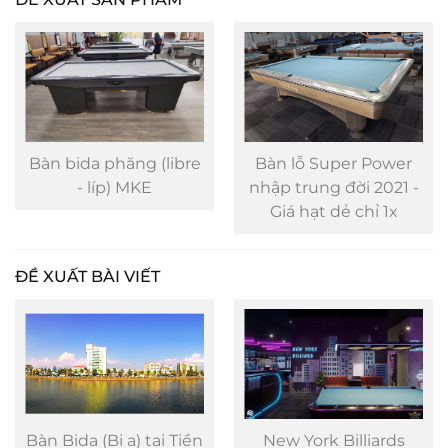
Bàn bida phăng (libre
Bàn lỗ Super Power
- líp) MKE
nhập trung đời 2021 -
Giá hạt dẻ chỉ 1x
ĐỀ XUẤT BÀI VIẾT
Bàn Bida (Bi a) tại Tiền
New York Billiards