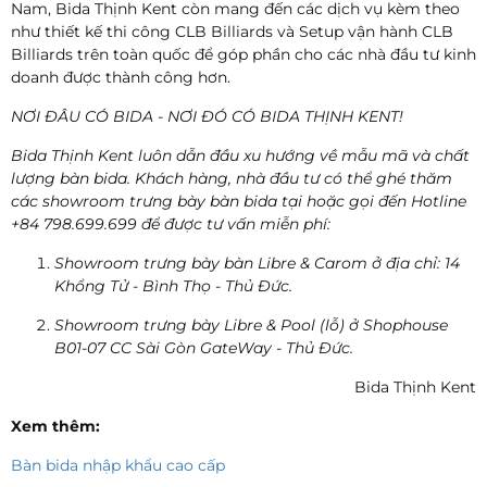
Nam, Bida Thịnh Kent còn mang đến các dịch vụ kèm theo
như thiết kế thi công CLB Billiards và Setup vận hành CLB
Billiards trên toàn quốc để góp phần cho các nhà đầu tư kinh
doanh được thành công hơn.
NƠI ĐÂU CÓ BIDA - NƠI ĐÓ CÓ BIDA THỊNH KENT!
Bida Thịnh Kent luôn dẫn đầu xu hướng về mẫu mã và chất
lượng bàn bida. Khách hàng, nhà đầu tư có thể ghé thăm
các showroom trưng bày bàn bida tại hoặc gọi đến Hotline
+84 798.699.699 để được tư vấn miễn phí:
Showroom trưng bày bàn Libre & Carom ở địa chỉ: 14
Khổng Tử - Bình Thọ - Thủ Đức.
Showroom trưng bày Libre & Pool (lỗ) ở Shophouse
B01-07 CC Sài Gòn GateWay - Thủ Đức.
Bida Thịnh Kent
Xem thêm:
Bàn bida nhập khẩu cao cấp