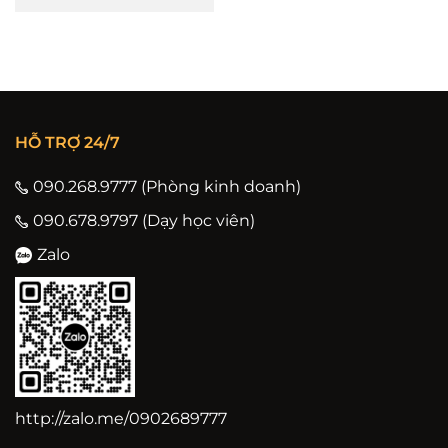
HỖ TRỢ 24/7
090.268.9777 (Phòng kinh doanh)
090.678.9797 (Dạy học viên)
Zalo
http://zalo.me/0902689777