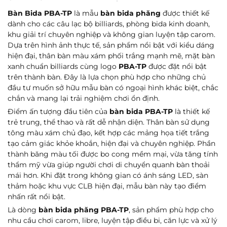
Bàn Bida PBA-TP
là mẫu
bàn bida phăng
được thiết kế
dành cho các câu lạc bộ billiards, phòng bida kinh doanh,
khu giải trí chuyên nghiệp và không gian luyện tập carom.
Dựa trên hình ảnh thực tế, sản phẩm nổi bật với kiểu dáng
hiện đại, thân bàn màu xám phối trắng mạnh mẽ, mặt bàn
xanh chuẩn billiards cùng logo
PBA-TP
được đặt nổi bật
trên thành bàn. Đây là lựa chọn phù hợp cho những chủ
đầu tư muốn sở hữu mẫu bàn có ngoại hình khác biệt, chắc
chắn và mang lại trải nghiệm chơi ổn định.
Điểm ấn tượng đầu tiên của
bàn bida PBA-TP
là thiết kế
trẻ trung, thể thao và rất dễ nhận diện. Thân bàn sử dụng
tông màu xám chủ đạo, kết hợp các mảng họa tiết trắng
tạo cảm giác khỏe khoắn, hiện đại và chuyên nghiệp. Phần
thành băng màu tối được bo cong mềm mại, vừa tăng tính
thẩm mỹ vừa giúp người chơi di chuyển quanh bàn thoải
mái hơn. Khi đặt trong không gian có ánh sáng LED, sàn
thảm hoặc khu vực CLB hiện đại, mẫu bàn này tạo điểm
Gửi ngay
nhấn rất nổi bật.
Là dòng
bàn bida phăng PBA-TP
, sản phẩm phù hợp cho
nhu cầu chơi carom, libre, luyện tập điều bi, căn lực và xử lý