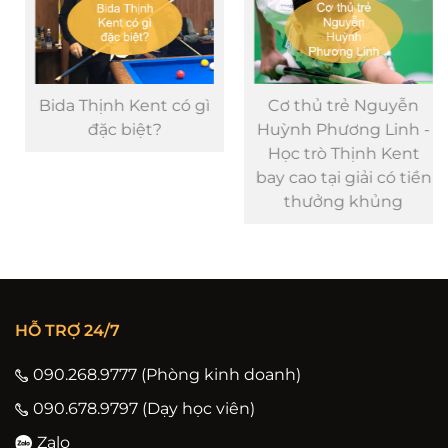
Bida Thịnh Kent có gì
Cơ thủ trẻ Nguyễn
đặc biệt?
Huỳnh Phương Linh -
Học trò Thịnh Kent
bay cao tại giải có tiền
thưởng khủng
HỖ TRỢ 24/7
090.268.9777 (Phòng kinh doanh)
090.678.9797 (Dạy học viên)
Zalo