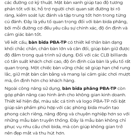
các đường cơ kỹ thuật. Mặt bàn xanh giúp tạo độ tương
phản tốt với bi, hỗ trợ người chơi quan sát đường bi rõ
ràng, kiểm soát lực đánh và tập trung tốt hơn trong từng
cú đánh. Đây là yếu tố quan trọng đối với bàn bida phăng,
bởi mỗi đường cơ đều yêu cầu sự chính xác, độ ổn định và
cảm giác bàn tốt.
Về kết cấu,
bàn bida PBA-TP
có thiết kế thân bàn dạng
khối chắc chắn, chân bàn lớn và cân đối, giúp bàn giữ được
độ đầm trong quá trình sử dụng. Đối với các CLB billiards
có tần suất khách chơi cao, độ ổn định của bàn là yếu tố rất
quan trọng. Một chiếc bàn vững chắc sẽ giúp hạn chế rung
lắc, giữ mặt bàn cân bằng và mang lại cảm giác chơi mượt
mà, ổn định hơn cho khách hàng.
Ngoài công năng sử dụng,
bàn bida phăng PBA-TP
còn
góp phần nâng cao hình ảnh cho không gian kinh doanh.
Thiết kế hiện đại, màu sắc cá tính và logo PBA-TP nổi bật
giúp sản phẩm phù hợp với các phòng bida muốn tạo
phong cách riêng, năng động và chuyên nghiệp hơn so với
những mẫu bàn truyền thống. Đây là mẫu bàn không chỉ
phục vụ nhu cầu chơi bida, mà còn giúp không gian trở
nên đẹp mắt và thu hút hơn.