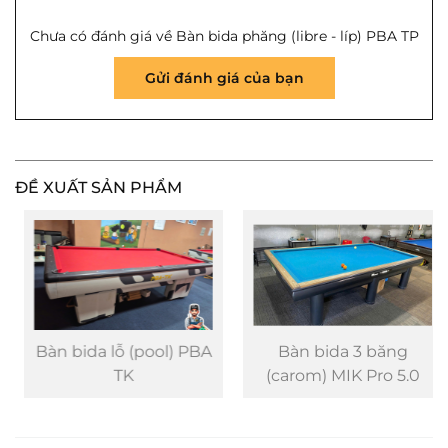
Chưa có đánh giá về Bàn bida phăng (libre - líp) PBA TP
Gửi đánh giá của bạn
ĐỀ XUẤT SẢN PHẨM
Bàn bida lỗ (pool) PBA
Bàn bida 3 băng
TK
(carom) MIK Pro 5.0