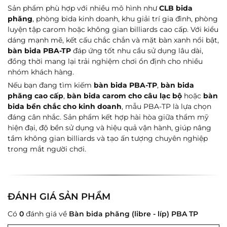
Sản phẩm phù hợp với nhiều mô hình như
CLB bida
phăng
, phòng bida kinh doanh, khu giải trí gia đình, phòng
luyện tập carom hoặc không gian billiards cao cấp. Với kiểu
dáng mạnh mẽ, kết cấu chắc chắn và mặt bàn xanh nổi bật,
bàn bida PBA-TP
đáp ứng tốt nhu cầu sử dụng lâu dài,
đồng thời mang lại trải nghiệm chơi ổn định cho nhiều
nhóm khách hàng.
Nếu bạn đang tìm kiếm
bàn bida PBA-TP
,
bàn bida
phăng cao cấp
,
bàn bida carom cho câu lạc bộ
hoặc
bàn
bida bền chắc cho kinh doanh
, mẫu PBA-TP là lựa chọn
đáng cân nhắc. Sản phẩm kết hợp hài hòa giữa thẩm mỹ
hiện đại, độ bền sử dụng và hiệu quả vận hành, giúp nâng
tầm không gian billiards và tạo ấn tượng chuyên nghiệp
trong mắt người chơi.
ĐÁNH GIÁ SẢN PHẨM
Có
0
đánh giá về
Bàn bida phăng (libre - líp) PBA TP