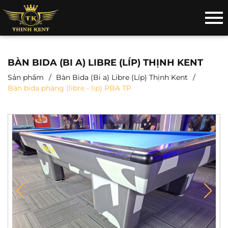
BÀN BIDA (BI A) LIBRE (LÍP) THỊNH KENT
Sản phẩm
Bàn Bida (Bi a) Libre (Líp) Thịnh Kent
Bàn bida phăng (libre - líp) PBA TP