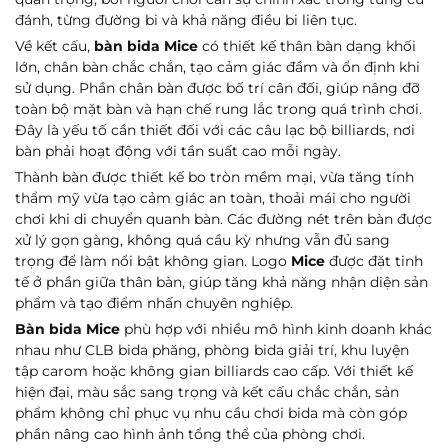
đánh, từng đường bi và khả năng điều bi liên tục.
Về kết cấu,
bàn bida Mice
có thiết kế thân bàn dạng khối
lớn, chân bàn chắc chắn, tạo cảm giác đầm và ổn định khi
sử dụng. Phần chân bàn được bố trí cân đối, giúp nâng đỡ
toàn bộ mặt bàn và hạn chế rung lắc trong quá trình chơi.
Đây là yếu tố cần thiết đối với các câu lạc bộ billiards, nơi
bàn phải hoạt động với tần suất cao mỗi ngày.
Thành bàn được thiết kế bo tròn mềm mại, vừa tăng tính
thẩm mỹ vừa tạo cảm giác an toàn, thoải mái cho người
chơi khi di chuyển quanh bàn. Các đường nét trên bàn được
xử lý gọn gàng, không quá cầu kỳ nhưng vẫn đủ sang
trọng để làm nổi bật không gian. Logo
Mice
được đặt tinh
tế ở phần giữa thân bàn, giúp tăng khả năng nhận diện sản
phẩm và tạo điểm nhấn chuyên nghiệp.
Bàn bida Mice
phù hợp với nhiều mô hình kinh doanh khác
nhau như CLB bida phăng, phòng bida giải trí, khu luyện
tập carom hoặc không gian billiards cao cấp. Với thiết kế
hiện đại, màu sắc sang trọng và kết cấu chắc chắn, sản
phẩm không chỉ phục vụ nhu cầu chơi bida mà còn góp
phần nâng cao hình ảnh tổng thể của phòng chơi.