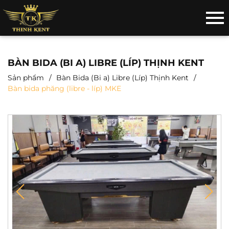
BÀN BIDA (BI A) LIBRE (LÍP) THỊNH KENT
Sản phẩm
Bàn Bida (Bi a) Libre (Líp) Thịnh Kent
Bàn bida phăng (libre - líp) MKE