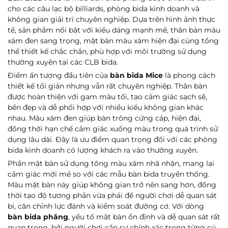
cho các câu lạc bộ billiards, phòng bida kinh doanh và
không gian giải trí chuyên nghiệp. Dựa trên hình ảnh thực
tế, sản phẩm nổi bật với kiểu dáng mạnh mẽ, thân bàn màu
xám đen sang trọng, mặt bàn màu xám hiện đại cùng tổng
thể thiết kế chắc chắn, phù hợp với môi trường sử dụng
thường xuyên tại các CLB bida.
Điểm ấn tượng đầu tiên của
bàn bida Mice
là phong cách
thiết kế tối giản nhưng vẫn rất chuyên nghiệp. Thân bàn
được hoàn thiện với gam màu tối, tạo cảm giác sạch sẽ,
bền đẹp và dễ phối hợp với nhiều kiểu không gian khác
nhau. Màu xám đen giúp bàn trông cứng cáp, hiện đại,
đồng thời hạn chế cảm giác xuống màu trong quá trình sử
dụng lâu dài. Đây là ưu điểm quan trọng đối với các phòng
bida kinh doanh có lượng khách ra vào thường xuyên.
Phần mặt bàn sử dụng tông màu xám nhã nhặn, mang lại
cảm giác mới mẻ so với các mẫu bàn bida truyền thống.
Gửi ngay
Màu mặt bàn này giúp không gian trở nên sang hơn, đồng
thời tạo độ tương phản vừa phải để người chơi dễ quan sát
bi, căn chỉnh lực đánh và kiểm soát đường cơ. Với dòng
bàn bida phăng
, yếu tố mặt bàn ổn định và dễ quan sát rất
quan trọng, bởi người chơi cần sự chính xác trong từng cú