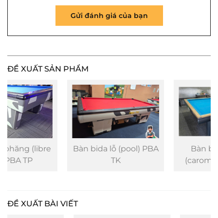
Gửi đánh giá của bạn
ĐỀ XUẤT SẢN PHẨM
e
Bàn bida lỗ (pool) PBA
Bàn bida 3 băng
TK
(carom) MIK Pro 5.0
ĐỀ XUẤT BÀI VIẾT