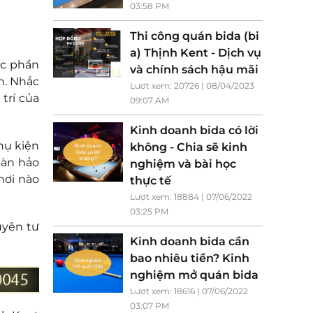
03:58 PM
Thi công quán bida (bi
a) Thịnh Kent - Dịch vụ
ộc phần
và chính sách hậu mãi
n. Nhắc
Lượt xem: 20726 | 08/04/2023
trí của
09:07 AM
Kinh doanh bida có lời
hụ kiện
không - Chia sẽ kinh
oàn hảo
nghiệm và bài học
nơi nào
thực tế
Lượt xem: 18884 | 07/06/2022
03:25 PM
uyên tư
Kinh doanh bida cần
bao nhiêu tiền? Kinh
nghiệm mở quán bida
Lượt xem: 18616 | 07/06/2022
03:07 PM