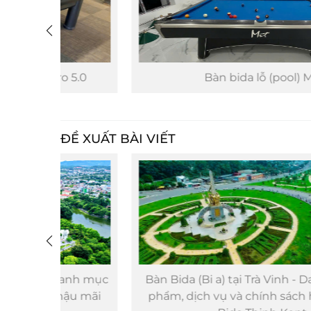
5.0
Bàn bida lỗ (pool) Mít
ĐỀ XUẤT BÀI VIẾT
anh mục
Bàn Bida (Bi a) tại Trà Vinh - Danh mục sản
ậu mãi
phẩm, dịch vụ và chính sách hậu mãi của