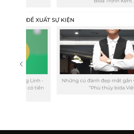
Bida Thịnh Kent
ĐỀ XUẤT SỰ KIỆN
inh -
Những cú đánh đẹp mắt gắn với biệt danh
ó tiền
“Phù thủy bida Việt”