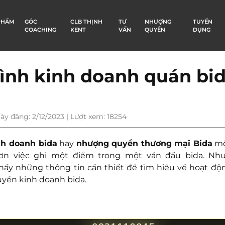
PHẨM
GÓC
CLB THỊNH
TƯ
NHƯỢNG
TUYỂN
COACHING
KENT
VẤN
QUYỀN
DỤNG
nh kinh doanh quán bi
ày đăng: 2/12/2023 | Lượt xem: 18254
h doanh bida
hay
nhượng quyền thương mại Bida
mộ
ơn việc ghi một điểm trong một ván đấu bida. Như
hấy những thông tin cần thiết để tìm hiểu về hoạt độ
yền kinh doanh bida.