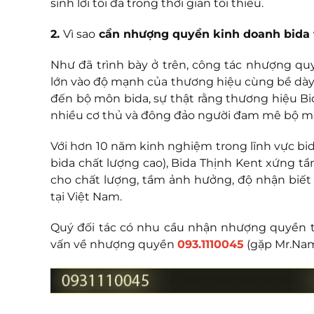
sinh lời tối đa trong thời gian tối thiểu.
2.
Vì sao
cần nhượng quyền kinh doanh bida 
Như đã trình bày ở trên, công tác nhượng q
lớn vào độ mạnh của thương hiệu cùng bề dày
đến bộ môn bida, sự thật rằng thương hiệu Bid
nhiều cơ thủ và đông đảo người đam mê bộ m
Với hơn 10 năm kinh nghiệm trong lĩnh vực bid
bida chất lượng cao), Bida Thịnh Kent xứng tầ
cho chất lượng, tầm ảnh hưởng, độ nhận biết
tại Việt Nam.
Quý đối tác có nhu cầu nhận nhượng quyền th
vấn về nhượng quyền
093.1110045
(gặp Mr.Nam