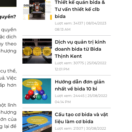
Thiết kế quán bida &
Tư vấn thiết kế clb
bida
quyền?
Lượt xem: 34137 | 08/04/2023
g quyền
08:13 AM
ặc dịch
Dịch vụ quản trị kinh
ùy theo
doanh bida từ Bida
 nhượng
Thịnh Kent
Lượt xem: 30775 | 25/06/2022
12:01 PM
cụ thể,
ả. Việc
Hướng dẫn đơn giản
ấp hơn
nhất về bida 10 bi
Lượt xem: 24445 | 25/08/2022
04:14 PM
ột lĩnh
 nhượng
Cấu tạo cơ bida và vật
lớn của
liệu làm cơ bida
 lại để
Lượt xem: 21307 | 30/08/2022