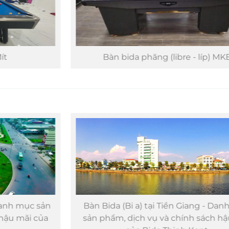
Bàn bida phăng (libre - líp) MKE
Bàn Bida (Bi a) tại Tiền Giang - Danh mục
sản phẩm, dịch vụ và chính sách hậu mãi