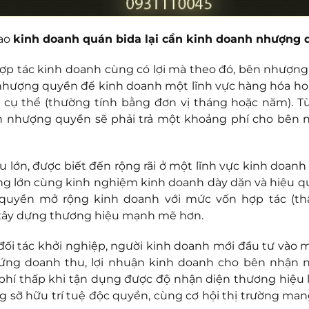
sao
kinh doanh quán bida lại cần kinh doanh nhượng 
ợp tác kinh doanh cùng có lợi mà theo đó, bên nhượn
 nhượng quyền để kinh doanh một lĩnh vực hàng hóa ho
n cụ thể (thường tính bằng đơn vị tháng hoặc năm). T
ận nhượng quyền sẽ phải trả một khoảng phí cho bên
ớn, được biết đến rộng rãi ở một lĩnh vực kinh doanh 
g lớn cùng kinh nghiệm kinh doanh dày dặn và hiệu qu
uyền mở rộng kinh doanh với mức vốn hợp tác (th
 xây dựng thương hiệu mạnh mẽ hơn.
i tác khởi nghiệp, người kinh doanh mới đầu tư vào m
ứng doanh thu, lợi nhuận kinh doanh cho bên nhận
 phí thấp khi tận dụng được độ nhận diện thương hiệu 
ỡ hữu trí tuệ độc quyền, cùng cơ hội thị trường mang