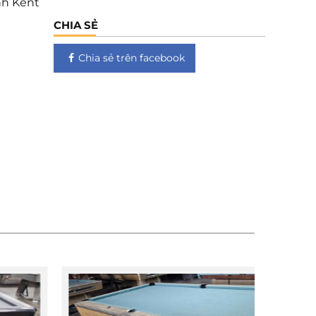
nh Kent
CHIA SẺ
Chia sẻ trên facebook