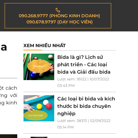
090.268.9777 (PHÒNG KINH DOANH)
090.678.9797 (DẠY HỌC VIÊN)
da
XEM NHIỀU NHẤT
Bida là gì? Lịch sử
phát triển - Các loại
bida và Giải đấu bida
Lượt xem: 95122 | 10/07/2022
03:43 PM
t cách
ng với
Các loại bi bida và kích
ng kinh
thước bi bida chuyên
nghiệp
Lượt xem: 38313 | 02/09/2022
05:14 PM