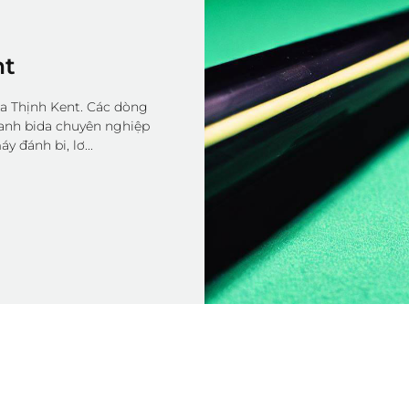
nt
da Thịnh Kent. Các dòng
oanh bida chuyên nghiệp
y đánh bi, lơ...