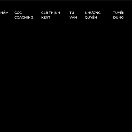
PHẨM
GÓC
CLB THỊNH
TƯ
NHƯỢNG
TUYỂN
COACHING
KENT
VẤN
QUYỀN
DỤNG