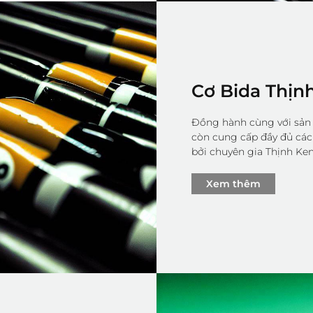
Cơ Bida Thịn
Đồng hành cùng với sản 
còn cung cấp đầy đủ cá
bởi chuyên gia Thịnh Ken
Xem thêm