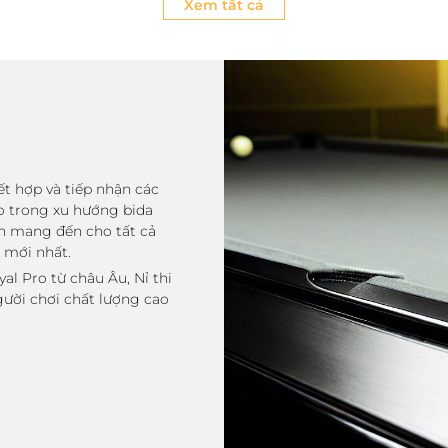
Xem tất cả
ết hợp và tiếp nhận các
o trong xu hướng bida
ốn mang đến cho tất cả
 mới nhất.
l Pro từ châu Âu, Nỉ thi
ười chơi chất lượng cao