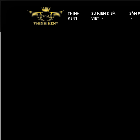
THỊNH
SỰ KIỆN & BÀI
SẢN 
KENT
VIẾT