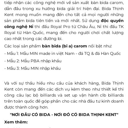
tiếp nhận các công nghệ mới về sản xuất bàn bida carom,
dẫn đầu trong xu hướng bida giải trí hiện đại. Bida Thịnh
Kent mong muốn mang đến cho tất cả mọi người những
sản phẩm bida tiên tiến và mới nhất. Sử dụng
độc quyền
công nghệ Nỉ
thi đấu Royal Pro từ Châu Âu, Nỉ thi đấu TK
Royal từ Hàn Quốc, mang đến cho người chơi chất lượng
cao nhất trong các đường bi.
Các loại sản phẩm
bàn bida (bi a) carom
nổi bật như:
- Mẫu 1: Mẫu MIN made in việt Nam - đá TQ & đá Hàn Quốc
- Mẫu 2: Mẫu PBA nhập khẩu
- Mẫu 3: Mẫu MIN nhập khẩu
Và với sự thấu hiểu nhu cầu của khách hàng, Bida Thịnh
Kent còn mang đến các dịch vụ kèm theo như thiết kế thi
công câu lạc bộ billiards và set up vận hành clb billiards
trên toàn quốc để góp phần cho các nhà đầu tư kinh doanh
được thành công hơn.
"NƠI ĐÂU CÓ BIDA - NƠI ĐÓ CÓ BIDA THỊNH KENT"
Xem thêm: