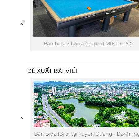
Bàn bida 3 băng (carom) MIK Pro 5.0
ĐỀ XUẤT BÀI VIẾT
mục sản
Bàn Bida (Bi a) tại Tuyên Quang - Danh mụ