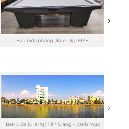
Bàn bida phăng (libre - líp) MKE
Bàn l
Bàn Bida (Bi a) tại Tiền Giang - Danh mục
New Yo