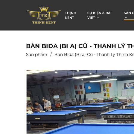
THỊNH
SỰ KIỆN & BÀI
SẢN 
KENT
VIẾT
BÀN BIDA (BI A) CŨ - THANH LÝ 
Sản phẩm
Bàn Bida (Bi a) Cũ - Thanh Lý Thịnh K