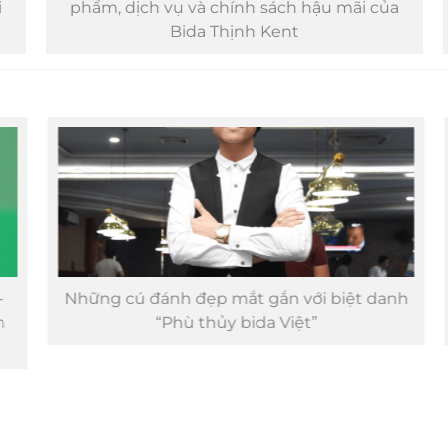
phẩm, dịch vụ và chính sách hậu mãi của
Bida Thịnh Kent
Những cú đánh đẹp mắt gắn với biệt danh
“Phù thủy bida Việt”