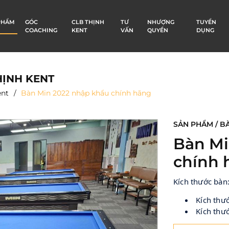
PHẨM
GÓC
CLB THỊNH
TƯ
NHƯỢNG
TUYỂN
COACHING
KENT
VẤN
QUYỀN
DỤNG
THỊNH KENT
ent
Bàn Min 2022 nhập khẩu chính hãng
SẢN PHẨM / B
Bàn Mi
chính 
Kích thước bàn
 Kích t
 Kích th