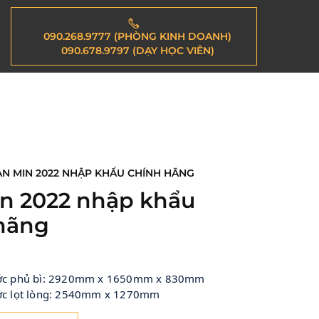
090.268.9777 (PHÒNG KINH DOANH)
090.678.9797 (DẠY HỌC VIÊN)
ÀN MIN 2022 NHẬP KHẨU CHÍNH HÃNG
n 2022 nhập khẩu
hãng
:
hước phủ bì: 2920mm x 1650mm x 830mm
ước lọt lòng: 2540mm x 1270mm