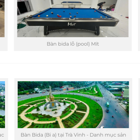
Bàn bida lỗ (pool) Mít
c
Bàn Bida (Bi a) tại Trà Vinh - Danh mục sản