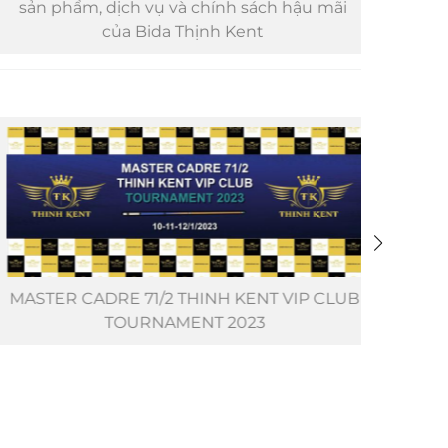
sản phẩm, dịch vụ và chính sách hậu mãi
cao cấ
của Bida Thịnh Kent
KDC 
MASTER CADRE 71/2 THINH KENT VIP CLUB
Giả
TOURNAMENT 2023