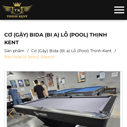
CƠ (GẬY) BIDA (BI A) LỖ (POOL) THỊNH
KENT
Sản phẩm
Cơ (Gậy) Bida (Bi a) Lỗ (Pool) Thịnh Kent
Bàn bida lỗ (pool) Rasson