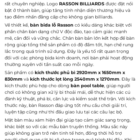
rất chuyên nghiệp. Logo
RASSON BILLIARDS
được đặt nổi
bật ở thành bàn, giúp tăng tính nhận diện thương hiệu và
tạo điểm nhấn đẳng cấp cho không gian billiards.
Về thiết kế,
bàn bida lỗ Rasson
có kiểu dáng khác biệt với
phần chân bàn dạng chữ V độc đáo, tạo cảm giác mạnh
mẽ, cân đối và vững chắc. Chân bàn bản lớn kết hợp đế bàn
Gửi ngay
rộng giúp tổng thể sản phẩm có độ đầm tốt, hạn chế rung
lắc trong quá trình sử dụng. Đây là yếu tố rất quan trọng
đối với các phòng bida kinh doanh, nơi bàn phải hoạt động
thường xuyên với tần suất cao mỗi ngày.
Sản phẩm có
kích thước phủ bì 2920mm x 1650mm x
830mm
và
kích thước lọt lòng 2540mm x 1270mm
. Đây là
kích thước phù hợp cho dòng
bàn pool table
, giúp người
chơi có không gian xử lý bi thoải mái, dễ thực hiện các cú
đánh kỹ thuật, phá bi, căn lực và kiểm soát thế trận. Với kích
thước này, bàn Rasson đáp ứng tốt nhu cầu chơi giải trí,
luyện tập cũng như thi đấu giao lưu tại các câu lạc bộ.
Mặt bàn màu xám hiện đại giúp tạo cảm giác sang trọng,
khác biệt so với các mẫu bàn truyền thống. Màu sắc này
giúp không gian trở nên tinh tế hơn, đồng thời hỗ trợ
người chơi quan sát bi rõ ràng trong quá trình thi đấu. Khi