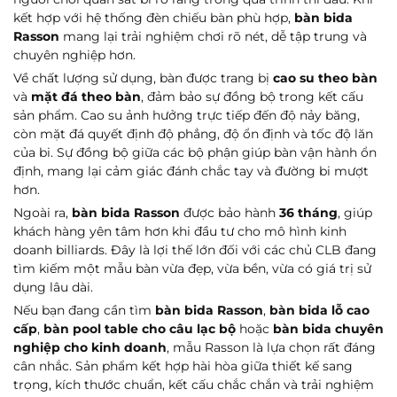
kết hợp với hệ thống đèn chiếu bàn phù hợp,
bàn bida
Rasson
mang lại trải nghiệm chơi rõ nét, dễ tập trung và
chuyên nghiệp hơn.
Về chất lượng sử dụng, bàn được trang bị
cao su theo bàn
và
mặt đá theo bàn
, đảm bảo sự đồng bộ trong kết cấu
sản phẩm. Cao su ảnh hưởng trực tiếp đến độ nảy băng,
còn mặt đá quyết định độ phẳng, độ ổn định và tốc độ lăn
của bi. Sự đồng bộ giữa các bộ phận giúp bàn vận hành ổn
định, mang lại cảm giác đánh chắc tay và đường bi mượt
hơn.
Ngoài ra,
bàn bida Rasson
được bảo hành
36 tháng
, giúp
khách hàng yên tâm hơn khi đầu tư cho mô hình kinh
doanh billiards. Đây là lợi thế lớn đối với các chủ CLB đang
tìm kiếm một mẫu bàn vừa đẹp, vừa bền, vừa có giá trị sử
dụng lâu dài.
Nếu bạn đang cần tìm
bàn bida Rasson
,
bàn bida lỗ cao
cấp
,
bàn pool table cho câu lạc bộ
hoặc
bàn bida chuyên
nghiệp cho kinh doanh
, mẫu Rasson là lựa chọn rất đáng
cân nhắc. Sản phẩm kết hợp hài hòa giữa thiết kế sang
trọng, kích thước chuẩn, kết cấu chắc chắn và trải nghiệm