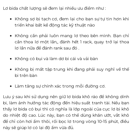
Lơ bida chất lượng sẽ đem lại nhiều ưu điểm như :
Không sợ bị tạch cơ, đem lại cho bạn sự tự tin hơn khi
triển khai bất kể động tác kỹ thuật nào
Không cần phải luôn mang lơ theo bên mình. Bạn chỉ
cần thoa lơ một lần,, đánh hết 1 rack, quay trở lại thoa
lơ lần nữa để đánh rank sau đó .
Không có bụi và làm dơ bi cái và vải bàn
Không bị mất tập trung khi đang phải suy nghĩ về thế
bi trên bàn
Làm tăng sự chính xác trong mỗi đường cơ.
Lưu ý sau khi sử dụng nên giữ lơ bida khô ráo để không dính
bi, làm ảnh hưởng tác động đến hiệu suất tranh tài. Nếu bạn
thấy lơ bida có bụi thì có nghĩa là lớp ngoài của cục lơ bị khô
do nhiệt độ cao. Lúc này, bạn có thể dùng khăn ướt, vắt khô
để chỉ còn hơi ẩm thôi, rồi bọc lơ trong vòng 10-15 phút, điều
này sẽ giúp lơ có lại độ ẩm vừa đủ.