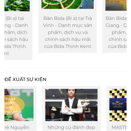
Bàn Bida (Bi a) tại Trà
Bàn Bida (Bi a) tại Tiền
Vinh - Danh mục sản
Giang - Danh mục sản
phẩm, dịch vụ và
phẩm, dịch vụ và
chính sách hậu mãi
chính sách hậu mãi
của Bida Thịnh Kent
của Bida Thịnh Kent
ĐỀ XUẤT SỰ KIỆN
Những cú đánh đẹp
MASTER CADRE 71/2