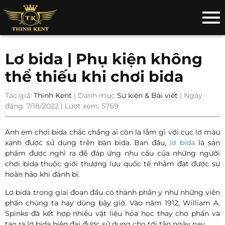
Lơ bida | Phụ kiện không
thể thiếu khi chơi bida
Tác giả:
Thịnh Kent
| Danh mục
Sự kiện & Bài viết
| Ngày
đăng: 7/18/2022 | Lượt xem: 5769
Anh em chơi bida chắc chẳng ai còn lạ lẫm gì với cục lơ màu
xanh được sử dụng trên bàn bida. Ban đầu,
lơ bida
là sản
phẩm được nghĩ ra để đáp ứng nhu cầu của những người
chơi bida thuộc giới thượng lưu quốc tế nhằm đạt được sự
hoàn hảo khi đánh bi.
Lơ bida trong giai đoạn đầu có thành phần y như những viên
phấn chúng ta hay dùng bây giờ. Vào năm 1912, William A.
Spinks đã kết hợp nhiều vật liệu hóa học thay cho phấn và
tạo ra lơ bida hiện đại được sử dụng cho tới tận ngày nay.