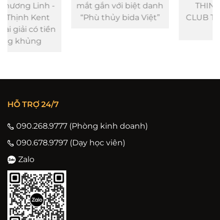
mắt gắn với biệt danh
THINH KENT VIP
“Phù thủy bida Việt”
CLUB TOURNAMENT
2023
HỖ TRỢ 24/7
090.268.9777 (Phòng kinh doanh)
090.678.9797 (Dạy học viên)
Zalo