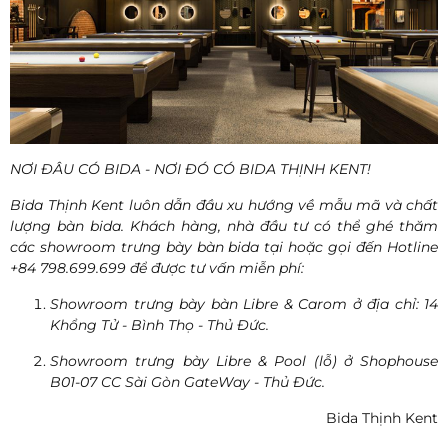
NƠI ĐÂU CÓ BIDA - NƠI ĐÓ CÓ BIDA THỊNH KENT!
Bida Thịnh Kent luôn dẫn đầu xu hướng về mẫu mã và chất
lượng bàn bida. Khách hàng, nhà đầu tư có thể ghé thăm
các showroom trưng bày bàn bida tại hoặc gọi đến Hotline
+84 798.699.699 để được tư vấn miễn phí:
Showroom trưng bày bàn Libre & Carom ở địa chỉ: 14
Khổng Tử - Bình Thọ - Thủ Đức.
Showroom trưng bày Libre & Pool (lỗ) ở Shophouse
B01-07 CC Sài Gòn GateWay - Thủ Đức.
Bida Thịnh Kent