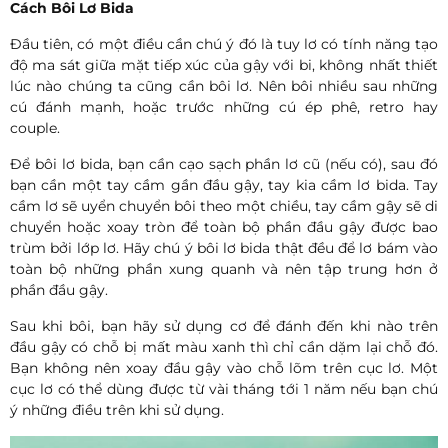
Cách Bôi Lơ Bida
Đầu tiên, có một điều cần chú ý đó là tuy lơ có tính năng tạo
độ ma sát giữa mặt tiếp xúc của gậy với bi, không nhất thiết
lúc nào chúng ta cũng cần bôi lơ. Nên bôi nhiều sau những
cú đánh mạnh, hoặc trước những cú ép phê, retro hay
couple.
Để bôi lơ bida, bạn cần cạo sạch phần lơ cũ (nếu có), sau đó
bạn cần một tay cầm gần đầu gậy, tay kia cầm lơ bida. Tay
cầm lơ sẽ uyển chuyển bôi theo một chiều, tay cầm gậy sẽ di
chuyển hoặc xoay tròn để toàn bộ phần đầu gậy được bao
trùm bởi lớp lơ. Hãy chú ý bôi lơ bida thật đều để lơ bám vào
toàn bộ những phần xung quanh và nên tập trung hơn ở
phần đầu gậy.
Sau khi bôi, bạn hãy sử dụng cơ để đánh đến khi nào trên
đầu gậy có chỗ bị mất màu xanh thì chỉ cần dặm lại chỗ đó.
Bạn không nên xoay đầu gậy vào chỗ lõm trên cục lơ. Một
cục lơ có thể dùng được từ vài tháng tới 1 năm nếu bạn chú
ý những điều trên khi sử dụng.