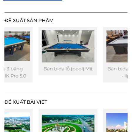
ĐỀ XUẤT SẢN PHẨM
Bàn bida lỗ (pool) Mít
Bàn bida phăng (libre
- líp) MKE
ĐỀ XUẤT BÀI VIẾT