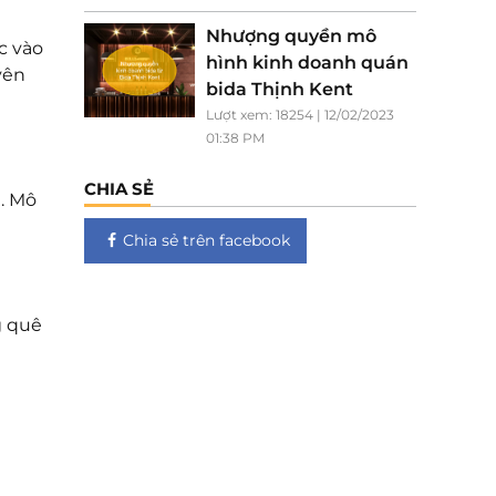
Nhượng quyền mô
c vào
hình kinh doanh quán
yên
bida Thịnh Kent
Lượt xem: 18254 | 12/02/2023
01:38 PM
CHIA SẺ
m. Mô
Chia sẻ trên facebook
g quê