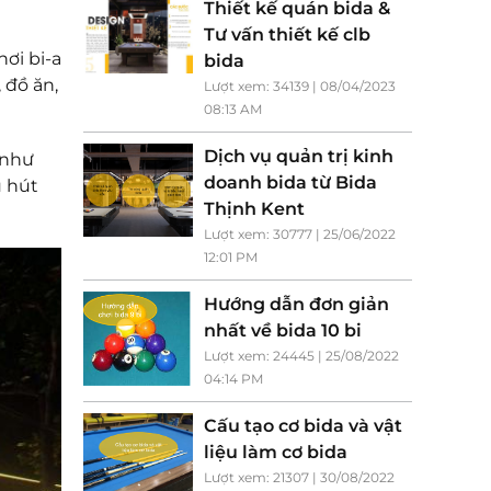
Thiết kế quán bida &
Tư vấn thiết kế clb
ơi bi-a
bida
 đồ ăn,
Lượt xem: 34139 | 08/04/2023
08:13 AM
Dịch vụ quản trị kinh
 như
doanh bida từ Bida
u hút
Thịnh Kent
Lượt xem: 30777 | 25/06/2022
12:01 PM
Hướng dẫn đơn giản
nhất về bida 10 bi
Lượt xem: 24445 | 25/08/2022
04:14 PM
Cấu tạo cơ bida và vật
liệu làm cơ bida
Lượt xem: 21307 | 30/08/2022