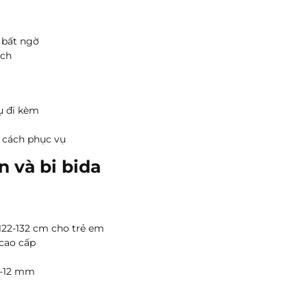
 bất ngờ
ách
ụ đi kèm
g cách phục vụ
 và bi bida
122-132 cm cho trẻ em
cao cấp
5-12 mm