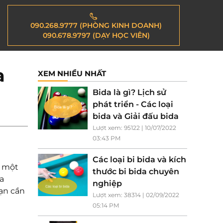
090.268.9777 (PHÒNG KINH DOANH)
090.678.9797 (DẠY HỌC VIÊN)
a
XEM NHIỀU NHẤT
Bida là gì? Lịch sử
phát triển - Các loại
bida và Giải đấu bida
Lượt xem: 95122 | 10/07/2022
03:43 PM
Các loại bi bida và kích
h một
thước bi bida chuyên
a
nghiệp
bạn cần
Lượt xem: 38314 | 02/09/2022
05:14 PM