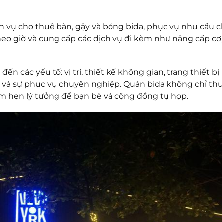
 vụ cho thuê bàn, gậy và bóng bida, phục vụ nhu cầu ch
eo giờ và cung cấp các dịch vụ đi kèm như nâng cấp cơ,
.
 các yếu tố: vị trí, thiết kế không gian, trang thiết bị
ụ và sự phục vụ chuyên nghiệp. Quán bida không chỉ th
ểm hẹn lý tưởng để bạn bè và cộng đồng tụ họp.