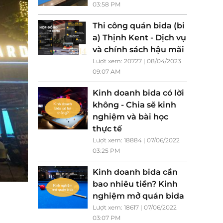
03:58 PM
Thi công quán bida (bi
a) Thịnh Kent - Dịch vụ
và chính sách hậu mãi
Lượt xem: 20727 | 08/04/2023
09:07 AM
Kinh doanh bida có lời
không - Chia sẽ kinh
nghiệm và bài học
thực tế
Lượt xem: 18884 | 07/06/2022
03:25 PM
Kinh doanh bida cần
bao nhiêu tiền? Kinh
nghiệm mở quán bida
Lượt xem: 18617 | 07/06/2022
03:07 PM