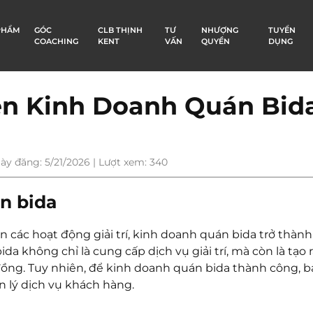
PHẨM
GÓC
CLB THỊNH
TƯ
NHƯỢNG
TUYỂN
COACHING
KENT
VẤN
QUYỀN
DỤNG
n Kinh Doanh Quán Bid
ày đăng: 5/21/2026 | Lượt xem: 340
án bida
n các hoạt động giải trí, kinh doanh quán bida trở thàn
 không chỉ là cung cấp dịch vụ giải trí, mà còn là tạo r
 đồng. Tuy nhiên, để kinh doanh quán bida thành công, 
n lý dịch vụ khách hàng.