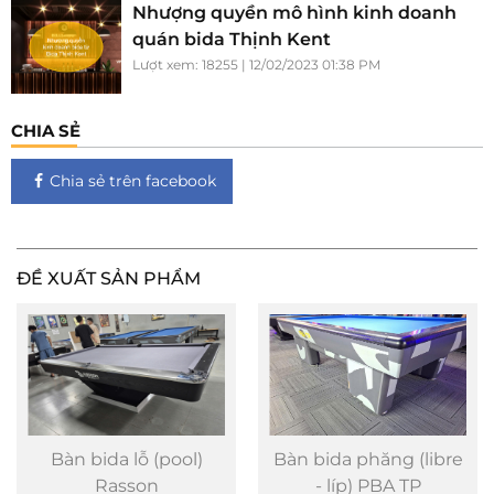
Nhượng quyền mô hình kinh doanh
quán bida Thịnh Kent
Lượt xem: 18255 | 12/02/2023 01:38 PM
CHIA SẺ
Chia sẻ trên facebook
ĐỀ XUẤT SẢN PHẨM
Bàn bida lỗ (pool)
Bàn bida phăng (libre
Rasson
- líp) PBA TP