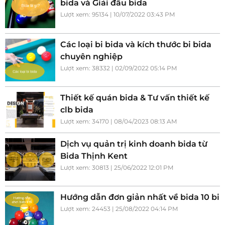
bida và Giải đấu bida
Lượt xem: 95134 | 10/07/2022 03:43 PM
Các loại bi bida và kích thước bi bida
chuyên nghiệp
Lượt xem: 38332 | 02/09/2022 05:14 PM
Thiết kế quán bida & Tư vấn thiết kế
clb bida
Lượt xem: 34170 | 08/04/2023 08:13 AM
Dịch vụ quản trị kinh doanh bida từ
Bida Thịnh Kent
Lượt xem: 30813 | 25/06/2022 12:01 PM
Hướng dẫn đơn giản nhất về bida 10 bi
Lượt xem: 24453 | 25/08/2022 04:14 PM