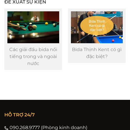
ĐỀ XUẤT SỰ KIỆN
Các giải đấu bida nổi
Bida Thịnh Kent có gì
tiếng trong và ngoài
đặc biệt?
nước
HỖ TRỢ 24/7
090.268.9777 (Phòng kinh doanh)