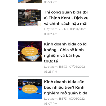
03:58 PM
Thi công quán bida (bi
a) Thịnh Kent - Dịch vụ
và chính sách hậu mãi
Lượt xem: 20668 | 08/04/2023
09:07 AM
Kinh doanh bida có lời
không - Chia sẽ kinh
nghiệm và bài học
thực tế
Lượt xem: 18873 | 07/06/2022
03:25 PM
Kinh doanh bida cần
bao nhiêu tiền? Kinh
nghiệm mở quán bida
Lượt xem: 18573 | 07/06/2022
03:07 PM