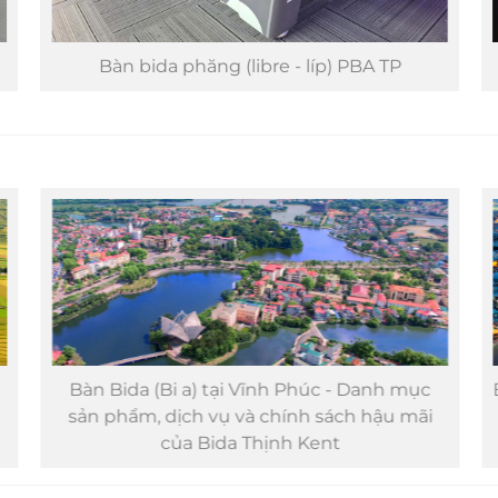
Bàn bida phăng (libre - líp) PBA TP
Bàn Bida (Bi a) tại Vĩnh Phúc - Danh mục
sản phẩm, dịch vụ và chính sách hậu mãi
của Bida Thịnh Kent