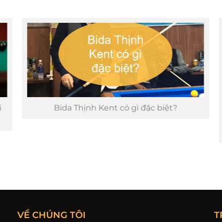
Bida Thịnh Kent có gì đặc biệt?
VỀ CHÚNG TÔI
T