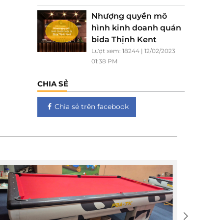
Nhượng quyền mô
hình kinh doanh quán
bida Thịnh Kent
Lượt xem: 18244 | 12/02/2023
01:38 PM
CHIA SẺ
Chia sẻ trên facebook