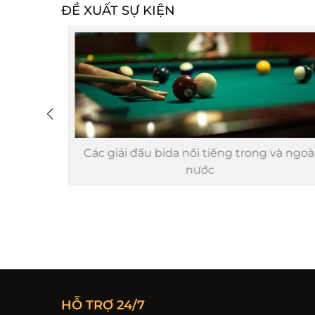
ĐỀ XUẤT SỰ KIỆN
Các giải đấu bida nổi tiếng trong và ngoài
nước
HỖ TRỢ 24/7