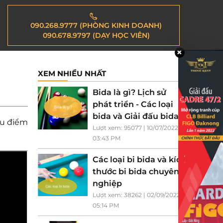
090.268.9777 (PHÒNG KINH DOANH)
090.678.9797 (DẠY HỌC VIÊN)
XEM NHIỀU NHẤT
Bida là gì? Lịch sử
phát triển - Các loại
bida và Giải đấu bida
ều điểm
Lượt xem: 95077 | 10/07/2022
03:43 PM
Các loại bi bida và kích
thước bi bida chuyên
nghiệp
Lượt xem: 38262 | 02/09/2022
05:14 PM