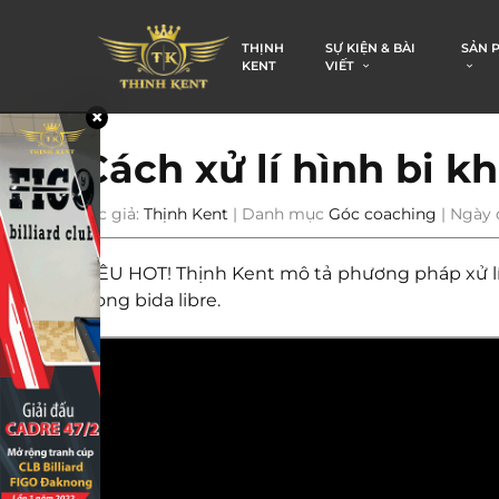
THỊNH
SỰ KIỆN & BÀI
SẢN 
KENT
VIẾT
Cách xử lí hình bi k
Tác giả:
Thịnh Kent
| Danh mục
Góc coaching
| Ngày 
SIÊU HOT! Thịnh Kent mô tả phương pháp xử lí
trong bida libre.