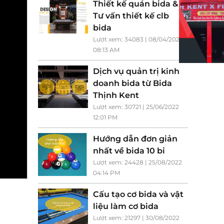
Thiết kế quán bida &
Tư vấn thiết kế clb
bida
Lượt xem: 34083 | 08/04/2023
08:13 AM
Dịch vụ quản trị kinh
doanh bida từ Bida
Thịnh Kent
Lượt xem: 30721 | 25/06/2022
12:01 PM
Hướng dẫn đơn giản
nhất về bida 10 bi
Lượt xem: 24428 | 25/08/2022
04:14 PM
Cấu tạo cơ bida và vật
liệu làm cơ bida
Lượt xem: 21297 | 30/08/2022