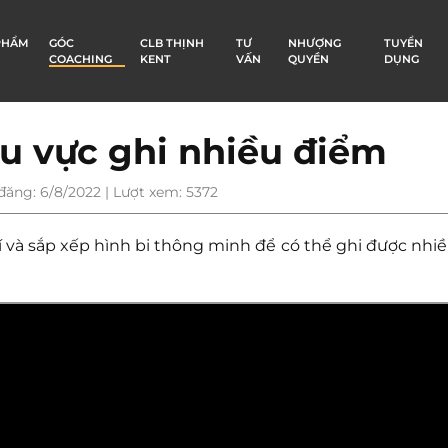
PHẨM
GÓC
CLB THỊNH
TƯ
NHƯỢNG
TUYỂN
COACHING
KENT
VẤN
QUYỀN
DỤNG
hu vực ghi nhiều điểm
đăng: 6/8/2022 | Lượt xem: 5372
 và sắp xếp hình bi thông minh để có thể ghi được nhi