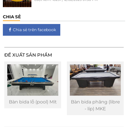
CHIA SẺ
Chia sẻ trên facebook
ĐỀ XUẤT SẢN PHẨM
Bàn bida lỗ (pool) Mít
Bàn bida phăng (libre
- líp) MKE