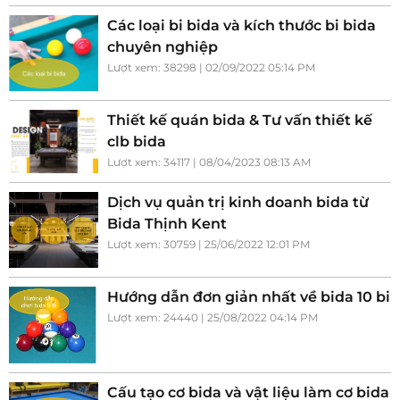
Các loại bi bida và kích thước bi bida
chuyên nghiệp
Lượt xem: 38298 | 02/09/2022 05:14 PM
Thiết kế quán bida & Tư vấn thiết kế
clb bida
Lượt xem: 34117 | 08/04/2023 08:13 AM
Dịch vụ quản trị kinh doanh bida từ
Bida Thịnh Kent
Lượt xem: 30759 | 25/06/2022 12:01 PM
Hướng dẫn đơn giản nhất về bida 10 bi
Lượt xem: 24440 | 25/08/2022 04:14 PM
Cấu tạo cơ bida và vật liệu làm cơ bida