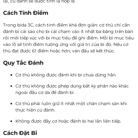
lại, cú đánh sẽ được tính là hợp lệ.
Cách Tính Điểm
Trong bida 3C, cách tính điểm khá đơn giản: cơ thủ chỉ cần
đánh bi cái sao cho bi cái chạm vào ít nhất ba băng trên bàn
rồi mới tiếp xúc với bi mục tiêu để ghi điểm. Mỗi bi mục tiêu
vào lỗ sẽ tính điểm tương ứng với giá trị của bi đó. Nếu cơ
thủ đạt được 61 điểm hoặc hơn, ván đấu sẽ kết thúc.
Quy Tắc Đánh
Cơ thủ không được đánh khi bi chưa dừng hẳn.
Cơ thủ không được phép dùng bất kỳ phần nào khác
ngoài đầu cơ da để đánh bi.
Cơ thủ phải luôn giữ ít nhất một chân chạm sàn khi
thực hiện cú đánh.
Không được đẩy cơ hoặc đánh bi hai lần liên tiếp.
Cách Đặt Bi