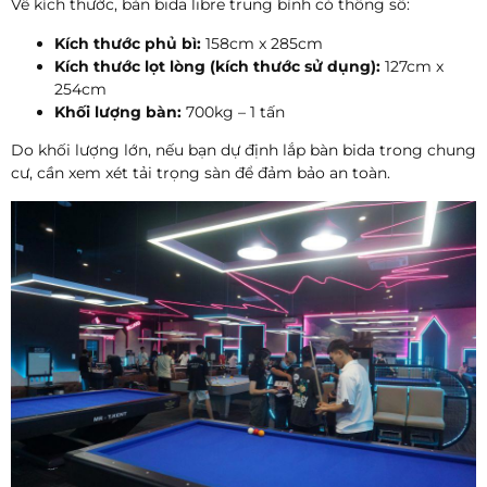
Về kích thước, bàn bida libre trung bình có thông số:
Kích thước phủ bì:
158cm x 285cm
Kích thước lọt lòng (kích thước sử dụng):
127cm x
254cm
Khối lượng bàn:
700kg – 1 tấn
Do khối lượng lớn, nếu bạn dự định lắp bàn bida trong chung
cư, cần xem xét tải trọng sàn để đảm bảo an toàn.