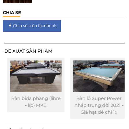
CHIA SẺ
Chia sẻ trên facebook
ĐỀ XUẤT SẢN PHẨM
Bàn bida phăng (libre
Bàn lỗ Super Power
- líp) MKE
nhập trung đời 2021 -
Giá hạt dẻ chỉ 1x