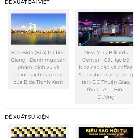
ĐỀ XUẤT BÀI VIẾT
Bàn Bida (Bi a) tại Tiền
New York Billiards
Giang - Danh mục sản
Center - Câu lạc bộ
phẩm, dịch vụ và
bida cao cấp và coffee
chính sách hậu mãi
& tea shop sang trọng
của Bida Thịnh Kent
tại KDC Thuận Giao,
Thuận An - Bình
Dương
ĐỀ XUẤT SỰ KIỆN