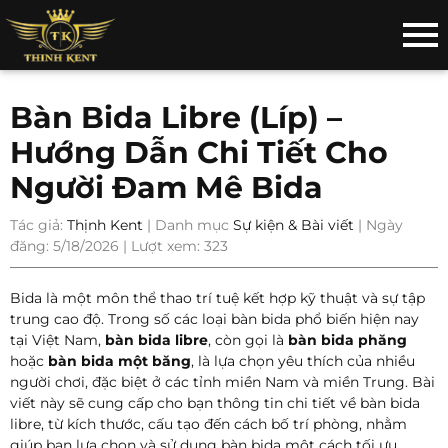
Bàn Bida Libre (Líp) –
Hướng Dẫn Chi Tiết Cho
Người Đam Mê Bida
Tác giả:
Thịnh Kent
| Danh mục
Sự kiện & Bài viết
| Ngày
đăng: 5/18/2026 | Lượt xem: 323
Bida là một môn thể thao trí tuệ kết hợp kỹ thuật và sự tập
trung cao độ. Trong số các loại bàn bida phổ biến hiện nay
tại Việt Nam,
bàn bida libre
, còn gọi là
bàn bida phăng
hoặc
bàn bida một băng
, là lựa chọn yêu thích của nhiều
người chơi, đặc biệt ở các tỉnh miền Nam và miền Trung. Bài
viết này sẽ cung cấp cho bạn thông tin chi tiết về bàn bida
libre, từ kích thước, cấu tạo đến cách bố trí phòng, nhằm
giúp bạn lựa chọn và sử dụng bàn bida một cách tối ưu.