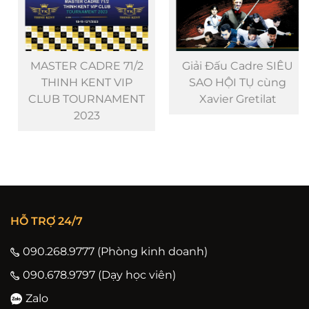
MASTER CADRE 71/2
Giải Đấu Cadre SIÊU
THINH KENT VIP
SAO HỘI TỤ cùng
CLUB TOURNAMENT
Xavier Gretilat
2023
HỖ TRỢ 24/7
090.268.9777 (Phòng kinh doanh)
090.678.9797 (Dạy học viên)
Zalo