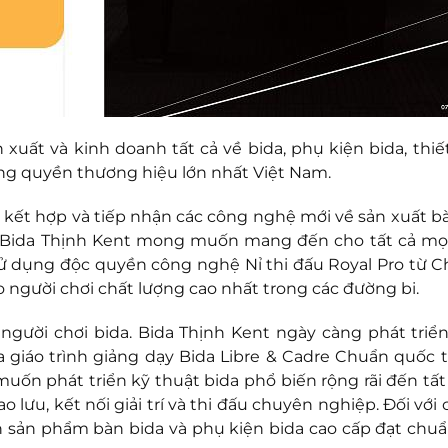
xuất và kinh doanh tất cả về bida, phụ kiện bida, thiết
ợng quyền thương hiệu lớn nhất Việt Nam.
 kết hợp và tiếp nhận các công nghệ mới về sản xuất bà
ại. Bida Thịnh Kent mong muốn mang đến cho tất cả mọ
ử dụng độc quyền công nghệ Nỉ thi đấu Royal Pro từ C
 người chơi chất lượng cao nhất trong các đường bi.
ười chơi bida. Bida Thịnh Kent ngày càng phát triển
ra giáo trình giảng dạy Bida Libre & Cadre Chuẩn quốc 
ốn phát triển kỹ thuật bida phổ biến rộng rãi đến tất
o lưu, kết nối giải trí và thi đấu chuyên nghiệp. Đối với
 sản phẩm bàn bida và phụ kiện bida cao cấp đạt chu