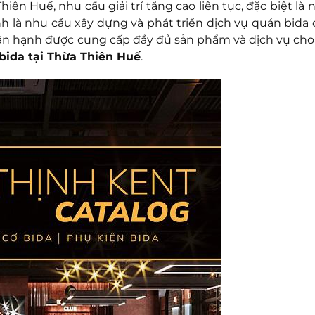
ên Huế, nhu cầu giải trí tăng cao liên tục, đặc biệt là 
ính là nhu cầu xây dựng và phát triển dịch vụ quán bida 
hân hạnh được cung cấp đầy đủ sản phẩm và dịch vụ ch
bida tại
Thừa Thiên Huế
.