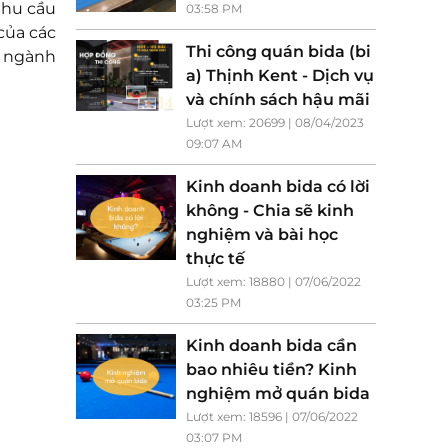
nhu cầu
03:58 PM
của các
Thi công quán bida (bi
o ngành
a) Thịnh Kent - Dịch vụ
và chính sách hậu mãi
Lượt xem: 20699 | 08/04/2023
09:07 AM
Kinh doanh bida có lời
không - Chia sẽ kinh
nghiệm và bài học
thực tế
Lượt xem: 18880 | 07/06/2022
03:25 PM
Kinh doanh bida cần
bao nhiêu tiền? Kinh
nghiệm mở quán bida
Lượt xem: 18596 | 07/06/2022
03:07 PM