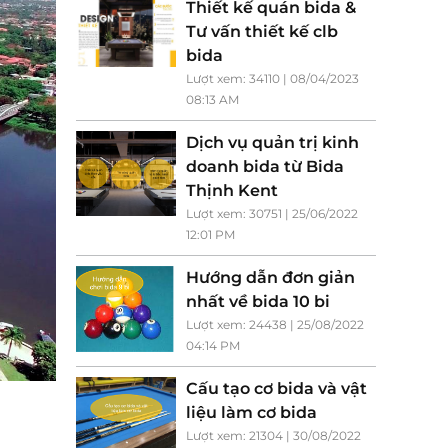
Thiết kế quán bida &
Tư vấn thiết kế clb
bida
Lượt xem: 34110 | 08/04/2023
08:13 AM
Dịch vụ quản trị kinh
doanh bida từ Bida
Thịnh Kent
Lượt xem: 30751 | 25/06/2022
12:01 PM
Hướng dẫn đơn giản
nhất về bida 10 bi
Lượt xem: 24438 | 25/08/2022
04:14 PM
Cấu tạo cơ bida và vật
liệu làm cơ bida
Lượt xem: 21304 | 30/08/2022