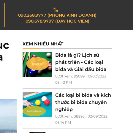
090.268.9777 (PHÒNG KINH DOANH)
090.678.9797 (DẠY HỌC VIÊN)
ục
XEM NHIỀU NHẤT
a
Bida là gì? Lịch sử
phát triển - Các loại
bida và Giải đấu bida
Lượt xem: 95099 | 10/07/2022
03:43 PM
Các loại bi bida và kích
thước bi bida chuyên
nghiệp
Lượt xem: 38295 | 02/09/2022
05:14 PM