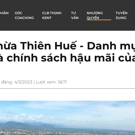
PHẨM
GÓC
CLB THỊNH
TƯ
NHƯỢNG
TUYỂN
COACHING
KENT
VẤN
QUYỀN
DỤNG
 Thừa Thiên Huế - Danh m
à chính sách hậu mãi củ
 đăng: 4/3/2023 | Lượt xem: 5671