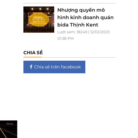
Nhượng quyền mô
hình kinh doanh quán
bida Thịnh Kent
Lượt xem: 18249 | 12/02/2023
01:38 PM
CHIA SẺ
Chia sẻ trên facebook