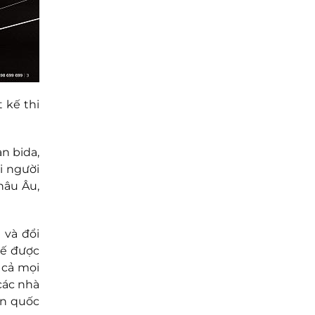
 kế thi
n bida,
i người
hâu Âu,
 và đổi
tế được
 cả mọi
 các nhà
ẩn quốc