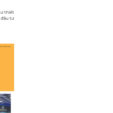
ư thiết
à đầu tư