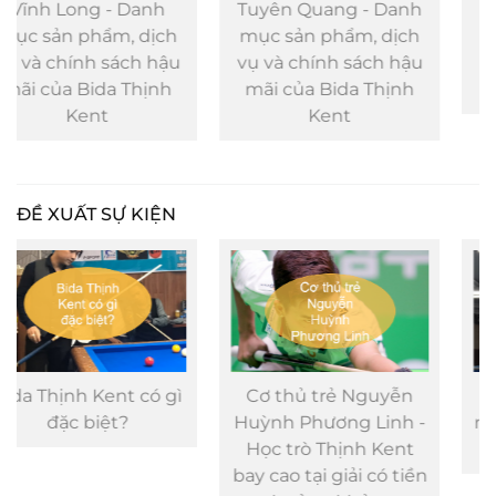
anh
Tuyên Quang - Danh
Vinh - Danh mục 
dịch
mục sản phẩm, dịch
phẩm, dịch vụ 
h hậu
vụ và chính sách hậu
chính sách hậu 
hịnh
mãi của Bida Thịnh
của Bida Thịnh K
Kent
ĐỀ XUẤT SỰ KIỆN
có gì
Cơ thủ trẻ Nguyễn
Những cú đánh 
Huỳnh Phương Linh -
mắt gắn với biệt 
Học trò Thịnh Kent
“Phù thủy bida Vi
bay cao tại giải có tiền