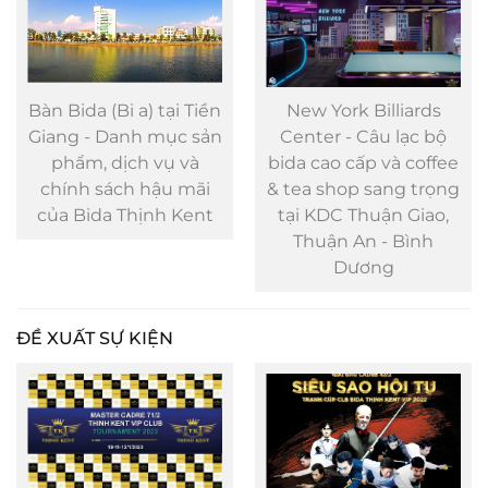
New York Billiards
Thi công quán bida (bi
Center - Câu lạc bộ
a) Thịnh Kent - Dịch
bida cao cấp và coffee
vụ và chính sách hậu
& tea shop sang trọng
mãi
tại KDC Thuận Giao,
Thuận An - Bình
Dương
ĐỀ XUẤT SỰ KIỆN