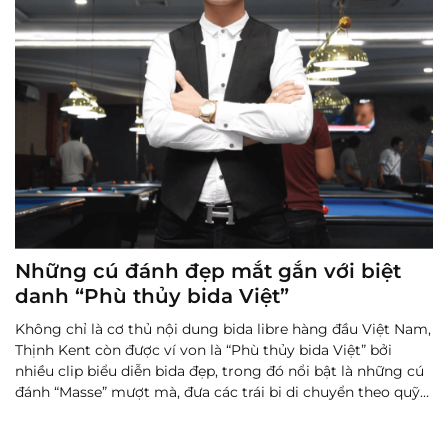
Những cú đánh đẹp mắt gắn với biệt
danh “Phù thủy bida Việt”
Không chỉ là cơ thủ nội dung bida libre hàng đầu Việt Nam,
Thịnh Kent còn được ví von là “Phù thủy bida Việt” bởi
nhiều clip biểu diễn bida đẹp, trong đó nổi bật là những cú
đánh “Masse” mượt mà, đưa các trái bi di chuyển theo quỹ
đạo cong ảo diệu làm ngây ngất người xem. Sau nhữ...
Đọc
thêm