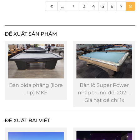
…
3
4
5
6
7
8
ĐỀ XUẤT SẢN PHẨM
Bàn lỗ Super Power
Bàn Min 2022 nhập
nhập trung đời 2021 -
khẩu chính hãng
Giá hạt dẻ chỉ 1x
ĐỀ XUẤT BÀI VIẾT