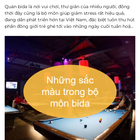
Quán bida là nơi vui chơi, thư giãn của nhiều người, đồng
thời đây cũng là bộ môn giúp giảm stress rất hiệu quả,
đang dần phát triển hơn tại Việt Nam, đặc biệt luôn thu hút
phần đông giới trẻ ghé tới vào những ngày cuối tuần hoặc
buổi tối. Chính vì thế không gian của quán cần đượ...
Đọc
thêm