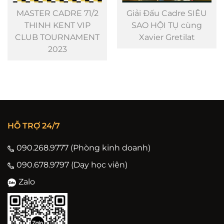
Giải Đấu Cadre SIÊU
Phối cảnh thiết kế
SAO HỘI TỤ cùng
CLB Billiards - Đồng
Xavier Gretilat
Xoài
HỖ TRỢ 24/7
090.268.9777 (Phòng kinh doanh)
090.678.9797 (Dạy học viên)
Zalo