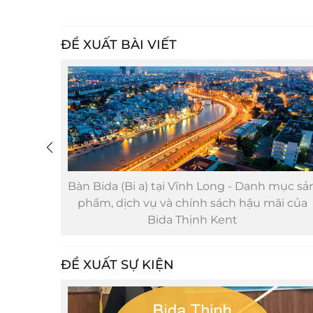
ĐỀ XUẤT BÀI VIẾT
nh mục
Bàn Bida (Bi a) tại Vĩnh Long - Danh mục sả
ậu mãi
phẩm, dịch vụ và chính sách hậu mãi của
Bida Thịnh Kent
ĐỀ XUẤT SỰ KIỆN