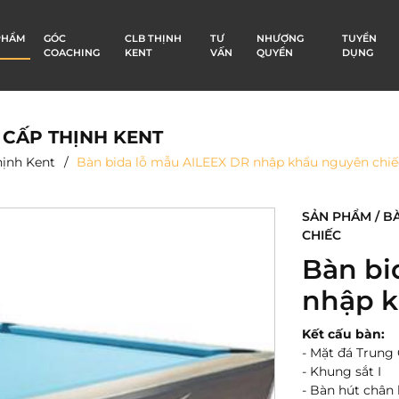
PHẨM
GÓC
CLB THỊNH
TƯ
NHƯỢNG
TUYỂN
COACHING
KENT
VẤN
QUYỀN
DỤNG
 CẤP THỊNH KENT
hịnh Kent
Bàn bida lỗ mẫu AILEEX DR nhập khẩu nguyên chiế
SẢN PHẨM / B
CHIẾC
Bàn bi
nhập k
Kết cấu bàn:
- Mặt đá Trung
- Khung sắt I
- Bàn hút chân