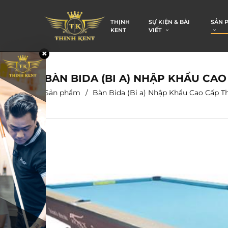
THỊNH
SỰ KIỆN & BÀI
SẢN 
KENT
VIẾT
BÀN BIDA (BI A) NHẬP KHẨU CAO
Sản phẩm
Bàn Bida (Bi a) Nhập Khẩu Cao Cấp T