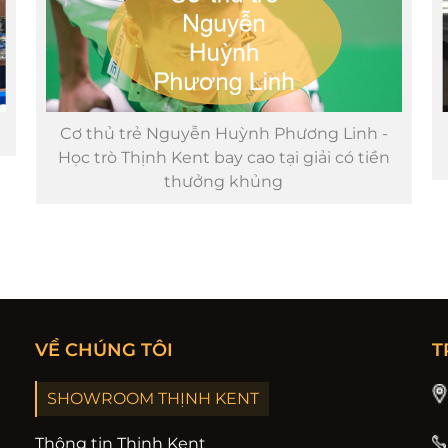
Cơ thủ trẻ Nguyễn Huỳnh Phương Linh -
Học trò Thịnh Kent bay cao tại giải có tiền
thưởng khủng
VỀ CHÚNG TÔI
T
SHOWROOM THỊNH KENT
Thông tin Thịnh Kent