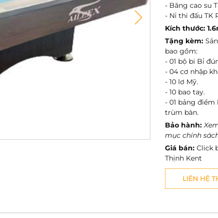
- Băng cao su 
- Nỉ thi đấu TK
Kích thước: 1.
Tặng kèm:
Sản
bao gồm:
- 01 bộ bi Bỉ đú
- 04 cơ nhập kh
- 10 lơ Mỹ.
- 10 bao tay.
- 01 bảng điểm 
trùm bàn.
Bảo hành:
Xem
mục chính sác
Giá bán:
Click 
Thịnh Kent
LIÊN HỆ 