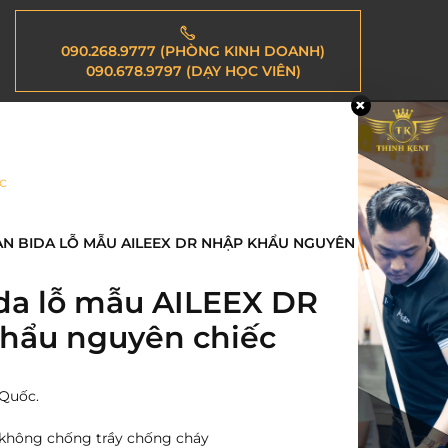
090.268.9777 (PHÒNG KINH DOANH)
090.678.9797 (DẠY HỌC VIÊN)
c
ÀN BIDA LỖ MẪU AILEEX DR NHẬP KHẨU NGUYÊN
da lỗ mẫu AILEEX DR
hẩu nguyên chiếc
 Quốc.
 không chống trầy chống cháy