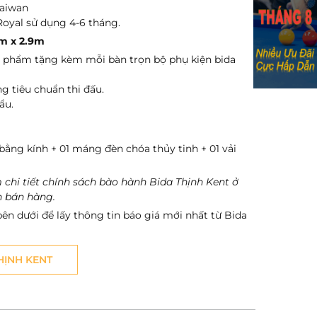
Taiwan
 Royal sử dụng 4-6 tháng.
6m x 2.9m
 phẩm tặng kèm mỗi bàn trọn bộ phụ kiện bida
ng tiêu chuẩn thi đấu.
ẩu.
bằng kính + 01 máng đèn chóa thủy tinh + 01 vải
 chi tiết chính sách bào hành Bida Thịnh Kent ở
h bán hàng.
bên dưới để lấy thông tin báo giá mới nhất từ Bida
THỊNH KENT