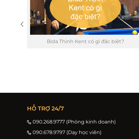
 ngoài
Bida Thịnh Kent có gì đặc biệt?
HỖ TRỢ 24/7
090.268.9777 (Phòng kinh doanh)
090.678.9797 (Dạy học viên)