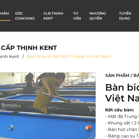
PHẨM
GÓC
CLB THỊNH
TƯ
NHƯỢNG
TUYỂN
COACHING
KENT
VẤN
QUYỀN
DỤNG
 CẤP THỊNH KENT
hịnh Kent
Bàn bida lỗ INFiNITY made in Việt Nam
SẢN PHẨM / BÀ
Bàn bi
Việt N
Kết cấu bàn:
- Mặt đá Trung
- Khung sắt I 2
- Bàn hút chân
- Băng cao su 