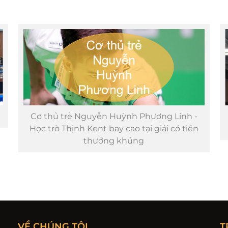
Cơ thủ trẻ Nguyễn Huỳnh Phương Linh -
Học trò Thịnh Kent bay cao tại giải có tiền
thưởng khủng
VỀ CHÚNG TÔI
T