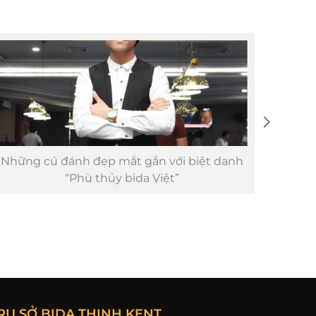
Những cú đánh đẹp mắt gắn với biệt danh
MASTE
“Phù thủy bida Việt”
RỤ SỞ BIDA THỊNH KENT