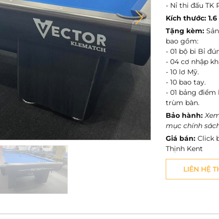
- Nỉ thi đấu TK
Kích thước: 1.6
Tặng kèm:
Sản
bao gồm:
- 01 bộ bi Bỉ đú
- 04 cơ nhập kh
- 10 lơ Mỹ.
- 10 bao tay.
- 01 bảng điểm 
trùm bàn.
Bảo hành:
Xem
mục chính sác
Giá bán:
Click 
Thịnh Kent
LIÊN HỆ 