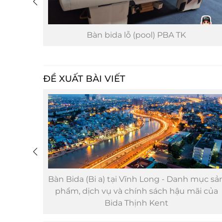
TP
Bàn bida lỗ (pool) PBA TK
ĐỀ XUẤT BÀI VIẾT
nh mục
Bàn Bida (Bi a) tại Vĩnh Long - Danh mục sả
ậu mãi
phẩm, dịch vụ và chính sách hậu mãi của
Bida Thịnh Kent