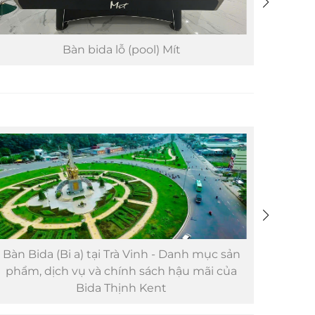
Bàn bida lỗ (pool) Mít
Bàn Bida (Bi a) tại Trà Vinh - Danh mục sản
Bàn B
phẩm, dịch vụ và chính sách hậu mãi của
sản p
Bida Thịnh Kent