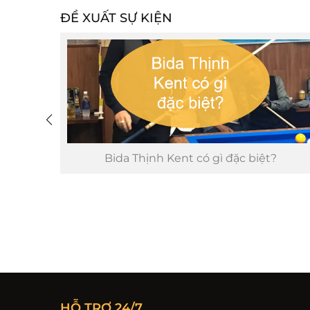
ĐỀ XUẤT SỰ KIỆN
 ngoài
Bida Thịnh Kent có gì đặc biệt?
HỖ TRỢ 24/7