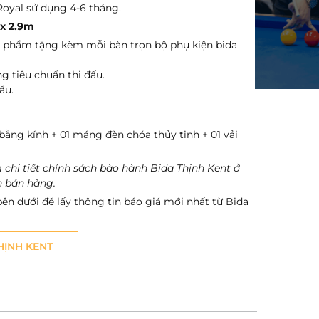
 Royal sử dụng 4-6 tháng.
 x 2.9m
 phẩm tặng kèm mỗi bàn trọn bộ phụ kiện bida
ng tiêu chuẩn thi đấu.
ẩu.
bằng kính + 01 máng đèn chóa thủy tinh + 01 vải
 chi tiết chính sách bào hành Bida Thịnh Kent ở
h bán hàng.
bên dưới để lấy thông tin báo giá mới nhất từ Bida
THỊNH KENT