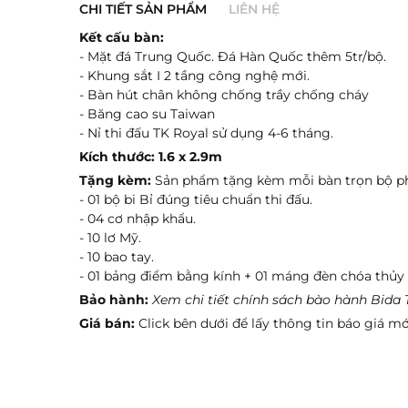
CHI TIẾT SẢN PHẨM
LIÊN HỆ
Kết cấu bàn:
- Mặt đá Trung Quốc. Đá Hàn Quốc thêm 5tr/bộ.
- Khung sắt I 2 tầng công nghệ mới.
- Bàn hút chân không chống trầy chống cháy
- Băng cao su Taiwan
- Nỉ thi đấu TK Royal sử dụng 4-6 tháng.
Kích thước: 1.6 x 2.9m
Tặng kèm:
Sản phẩm tặng kèm mỗi bàn trọn bộ ph
- 01 bộ bi Bỉ đúng tiêu chuẩn thi đấu.
Gửi ngay
- 04 cơ nhập khẩu.
- 10 lơ Mỹ.
- 10 bao tay.
- 01 bảng điểm bằng kính + 01 máng đèn chóa thủy t
Bảo hành:
Xem chi tiết chính sách bào hành Bida
Giá bán:
Click bên dưới để lấy thông tin báo giá mớ