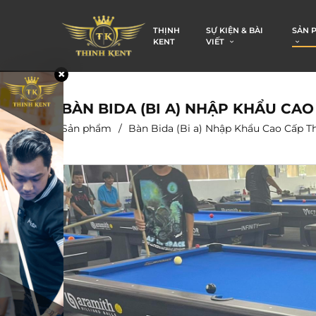
THỊNH
SỰ KIỆN & BÀI
SẢN 
KENT
VIẾT
BÀN BIDA (BI A) NHẬP KHẨU CAO
Sản phẩm
Bàn Bida (Bi a) Nhập Khẩu Cao Cấp T