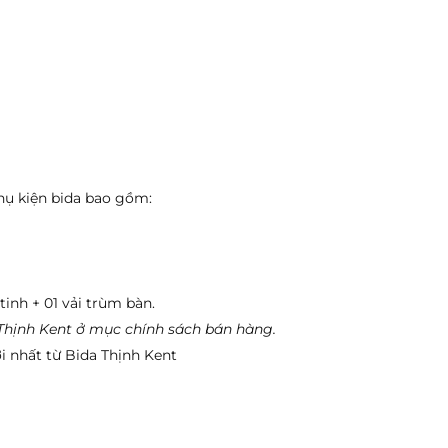
ụ kiện bida bao gồm:
inh + 01 vải trùm bàn.
 Thịnh Kent ở mục chính sách bán hàng.
i nhất từ Bida Thịnh Kent