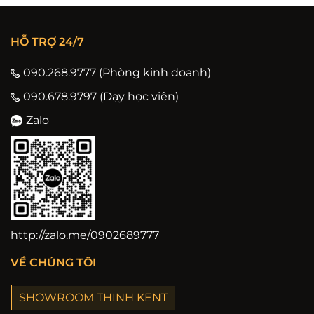
HỖ TRỢ 24/7
090.268.9777 (Phòng kinh doanh)
090.678.9797 (Dạy học viên)
Zalo
http://zalo.me/0902689777
VỀ CHÚNG TÔI
SHOWROOM THỊNH KENT