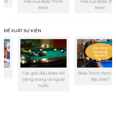
mãi của Bida Thịnh
mãi của Bida Thịnh
Kent
Kent
ĐỀ XUẤT SỰ KIỆN
Các giải đấu bida nổi
Bida Thịnh Kent có gì
tiếng trong và ngoài
đặc biệt?
nước